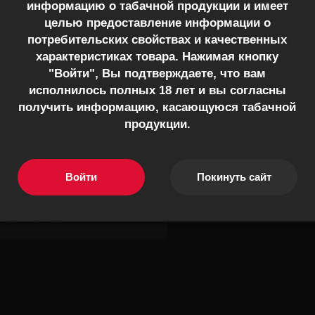
информацию о табачной продукции и имеет
целью предоставление информации о
потребительских свойствах и качественных
характеристиках товара. Нажимая кнопку
но ещё Фрости добавить, тогда
"Войти", Вы подтверждаете, что вам
читься сладкий, нежный микс,
исполнилось полных 18 лет и вы согласны
етую попробовать
получить информацию, касающуюся табачной
412
продукции.
Даниил Тарасов
Войти
Покинуть сайт
0
0