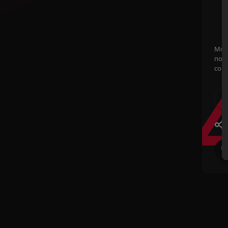
Мож
полу
сов
#