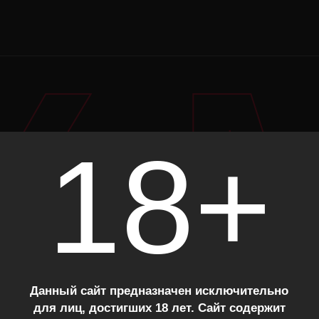
Y 
ИКСЫ АВТОРА
18+
545
ЕЦИФИЧЕСКИЙ МИКС #545
Кокосовый шейк 20%
Манго-слинг 40%
Данный сайт предназначен исключительно
Ананасовый колечки 40%
для лиц, достигших 18 лет. Сайт содержит