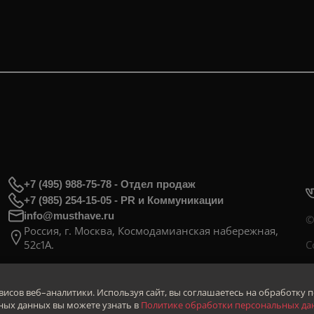
+7 (495) 988-75-78 - Отдел продаж
+7 (985) 254-15-05 - PR и Коммуникации
info@musthave.ru
©
Россия, г. Москва, Космодамианская набережная,
52с1А.
С
рвисов веб–аналитики. Используя сайт, вы соглашаетесь на обработку
ных данных вы можете узнать в
Политике обработки персональных да