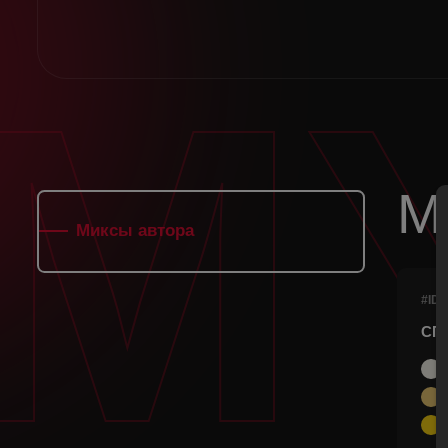
M
М
Миксы автора
#ID 
СП