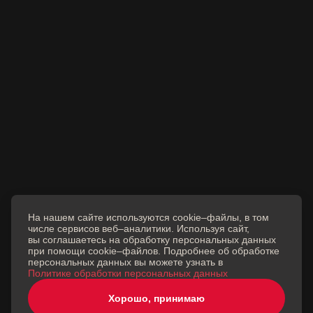
+7 (495) 988-75-78 - Отдел продаж
+7 (985) 254-15-05 - PR и Коммуникации
info@musthave.ru
Россия, г. Москва, Космодамианская набережная,
52с1А.
© 2026 г. Все права защищены
Создание сайта
Ваш город —
Москва
?
На нашем сайте используются cookie–файлы, в том
числе сервисов веб–аналитики. Используя сайт,
Все верно
вы соглашаетесь на обработку персональных данных
при помощи cookie–файлов. Подробнее об обработке
Выбрать другой город
персональных данных вы можете узнать в
Политике обработки персональных данных
Хорошо, принимаю