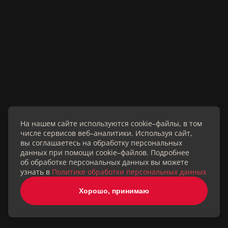
+7 (495) 988-75-78 - Отдел продаж
+7 (985) 254-15-05 - PR и Коммуникации
info@musthave.ru
Россия, г. Москва, Космодамианская набережная,
52с1А.
© 2026 г. Все права защищены
Создание сайта
Ваш город —
Москва
?
На нашем сайте используются cookie–файлы, в том
числе сервисов веб–аналитики. Используя сайт,
Все верно
вы соглашаетесь на обработку персональных
данных при помощи cookie–файлов. Подробнее
об обработке персональных данных вы можете
Выбрать другой город
узнать в
Политике обработки персональных данных
Хорошо, принимаю
Главная
Каталог
Миксы
Лаборатория
Дилеры