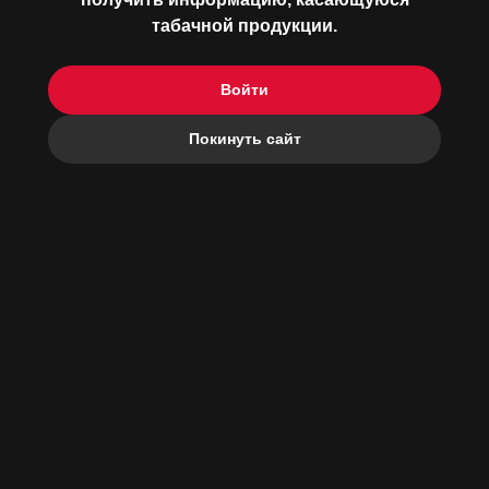
табачной продукции.
о бренде
Войти
медиафайлы
Покинуть сайт
КОНТАКТЫ
РЕКОМЕНДУЕМАЯ
РОЗНИЧНАЯ