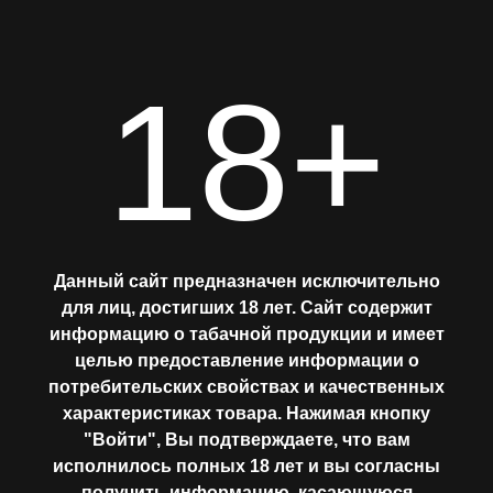
18+
Главная
КУКУРУЗНЫЕ
ПАЛОЧКИ И
АССОРТИМЕНТ
Данный сайт предназначен исключительно
БЕЗЕ (UNICORN
для лиц, достигших 18 лет. Сайт содержит
информацию о табачной продукции и имеет
МИКСЫ
TREATS)
целью предоставление информации о
потребительских свойствах и качественных
ЛАБОРАТОРИЯ
характеристиках товара. Нажимая кнопку
"Войти", Вы подтверждаете, что вам
исполнилось полных 18 лет и вы согласны
Где купить?
получить информацию, касающуюся