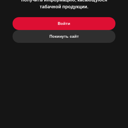
табачной продукции.
о бренде
Войти
медиафайлы
Покинуть сайт
КОНТАКТЫ
РЕКОМЕНДУЕМАЯ
РОЗНИЧНАЯ