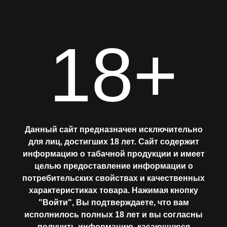
18+
Главная
ЗЕМЛЯНИКА И
ЛИЧИ
АССОРТИМЕНТ
Данный сайт предназначен исключительно
(STRAWBERRY-
для лиц, достигших 18 лет. Сайт содержит
информацию о табачной продукции и имеет
МИКСЫ
LYCHEE)
целью предоставление информации о
потребительских свойствах и качественных
ЛАБОРАТОРИЯ
характеристиках товара. Нажимая кнопку
"Войти", Вы подтверждаете, что вам
исполнилось полных 18 лет и вы согласны
Где купить?
получить информацию, касающуюся