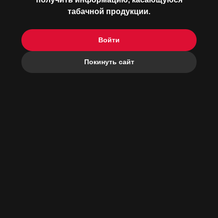
табачной продукции.
о бренде
Войти
медиафайлы
Покинуть сайт
КОНТАКТЫ
РЕКОМЕНДУЕМАЯ
РОЗНИЧНАЯ
280
₽
ЦЕНА :