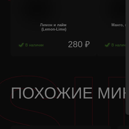
Лимон и лайм
Манго, м
(Lemon-Lime)
(
280
₽
В наличии
В наличи
SI
ПОХОЖИЕ МИ