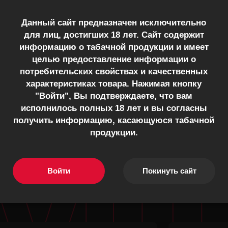
Данный сайт предназначен исключительно
для лиц, достигших 18 лет. Сайт содержит
аракуйя, личи и роза
Дыня
информацию о табачной продукции и имеет
Space Flavour)
(Sweet Melon)
целью предоставление информации о
потребительских свойствах и качественных
280
₽
280
и
В наличии
характеристиках товара. Нажимая кнопку
M
"Войти", Вы подтверждаете, что вам
исполнилось полных 18 лет и вы согласны
получить информацию, касающуюся табачной
продукции.
КСЫ
Войти
Покинуть сайт