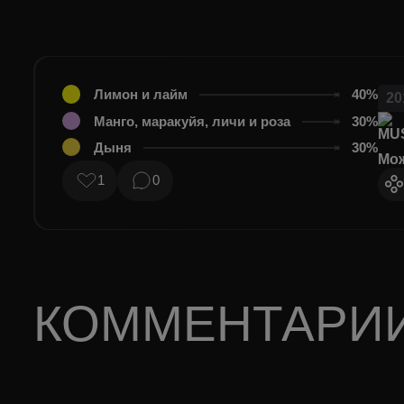
Лимон и лайм
40%
20
Манго, маракуйя, личи и роза
30%
Дыня
30%
Мож
1
0
КОММЕНТАРИ