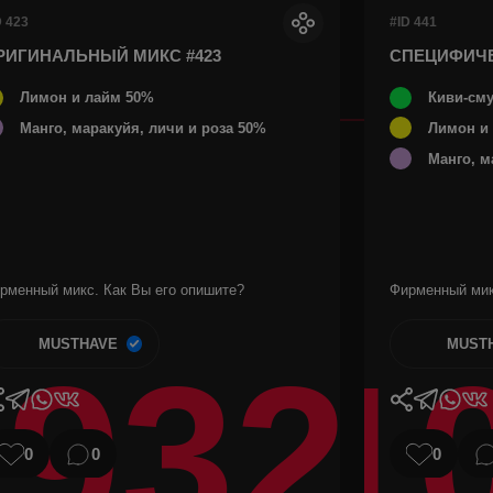
D 423
#ID 441
РИГИНАЛЬНЫЙ МИКС #423
СПЕЦИФИЧ
Лимон и лайм 50%
Киви-см
Манго, маракуйя, личи и роза 50%
Лимон и
Манго, м
рменный микс. Как Вы его опишите?
Фирменный мик
MUSTHAVE
MUST
932
1
0
0
0