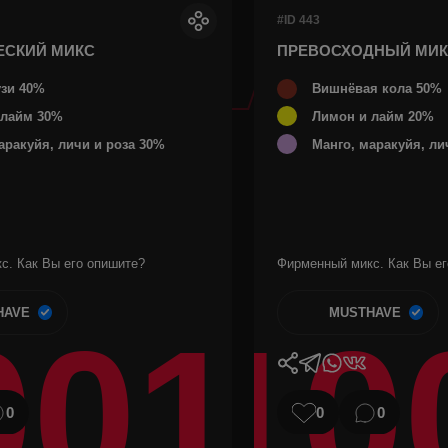
#ID 443
ЕСКИЙ МИКС
ПРЕВОСХОДНЫЙ МИ
узи 40%
Вишнёвая кола 50%
 лайм 30%
Лимон и лайм 20%
аракуйя, личи и роза 30%
Манго, маракуйя, ли
с. Как Вы его опишите?
Фирменный микс. Как Вы ег
HAVE
MUSTHAVE
001
10
0
0
0