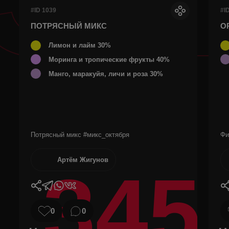
#ID 1039
#I
ПОТРЯСНЫЙ МИКС
О
Лимон и лайм 30%
Моринга и тропические фрукты 40%
Манго, маракуйя, личи и роза 30%
Потрясный микс #микс_октября
Фи
Артём Жигунов
345
0
0