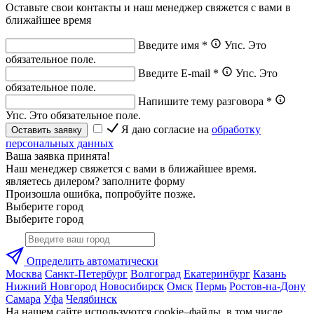
Оставьте свои контакты и наш менеджер свяжется с вами в
ближайшее время
Введите имя
*
Упс. Это
обязательное поле.
Введите E-mail
*
Упс. Это
обязательное поле.
Напишите тему разговора
*
Упс. Это обязательное поле.
Я даю согласие на
обработку
Оставить заявку
персональных данных
Ваша заявка принята!
Наш менеджер свяжется с вами в ближайшее время.
являетесь дилером? заполните форму
Произошла ошибка, попробуйте позже.
Выберите город
Выберите город
Определить автоматически
Москва
Санкт-Петербург
Волгоград
Екатеринбург
Казань
Нижний Новгород
Новосибирск
Омск
Пермь
Ростов-на-Дону
Самара
Уфа
Челябинск
На нашем сайте используются cookie–файлы, в том числе